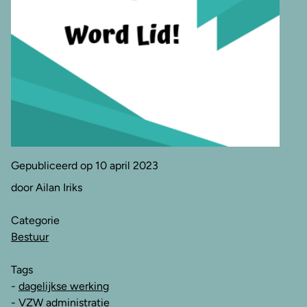
Gepubliceerd op 10 april 2023
door Ailan Iriks
Categorie
Bestuur
Tags
-
dagelijkse werking
-
VZW administratie