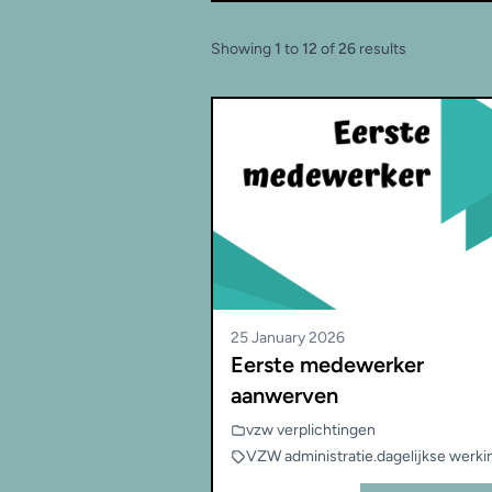
Showing
1
to
12
of
26
results
25 January 2026
Eerste medewerker
aanwerven
vzw verplichtingen
VZW administratie
.
dagelijkse werki