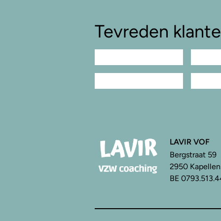
Tevreden klant
LAVIR VOF
Bergstraat 59
2950 Kapellen
BE 0793.513.