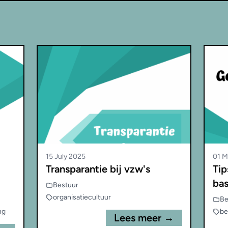
15 July 2025
01 M
Transparantie bij vzw's
Tip
bas
Bestuur
organisatiecultuur
Be
ng
be
Lees meer →