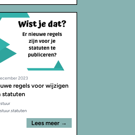
December 2023
uwe regels voor wijzigen
 statuten
stuur
stuur
.
statuten
Lees meer →