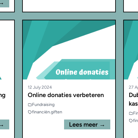
 →
12 July 2024
27 A
ng
Online donaties verbeteren
Du
ka
Fundraising
financiën
.
giften
Fi
fi
 →
Lees meer →