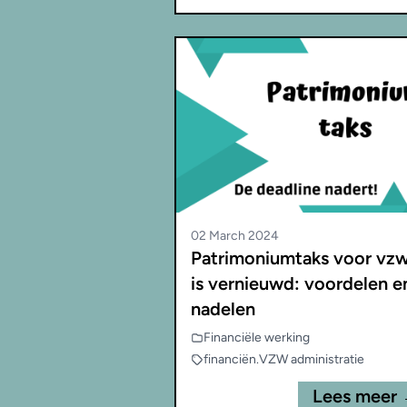
02 March 2024
Patrimoniumtaks voor vzw
is vernieuwd: voordelen e
nadelen
Financiële werking
financiën
.
VZW administratie
Lees meer