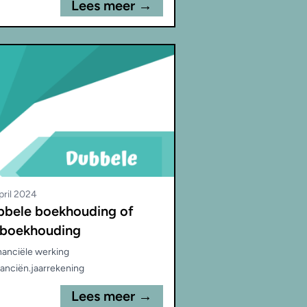
Lees meer →
pril 2024
bbele boekhouding of
sboekhouding
nanciële werking
nanciën
.
jaarrekening
Lees meer →