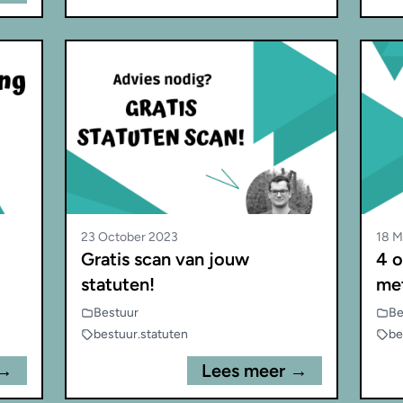
23 October 2023
18 M
Gratis scan van jouw
4 o
statuten!
met
Bestuur
Be
bestuur
.
statuten
be
 →
Lees meer →