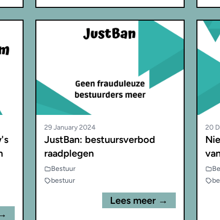
29 January 2024
20 
's
JustBan: bestuursverbod
Nie
n
raadplegen
van
Bestuur
Be
bestuur
be
Lees meer →
 →