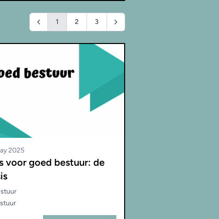
1
2
3
ay 2025
s voor goed bestuur: de
is
stuur
stuur