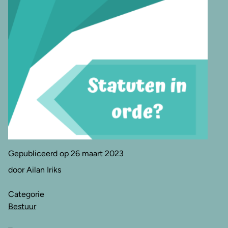
Gepubliceerd op 26 maart 2023
door Ailan Iriks
Categorie
Bestuur