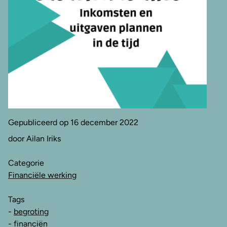
Gepubliceerd op 16 december 2022
door Ailan Iriks
Categorie
Financiële werking
Tags
-
begroting
-
financiën