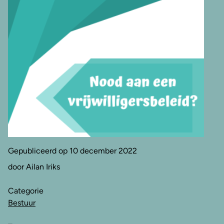
Gepubliceerd op 10 december 2022
door Ailan Iriks
Categorie
Bestuur