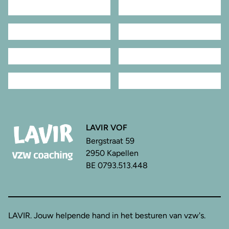
LAVIR VOF
Bergstraat 59
2950 Kapellen
BE 0793.513.448
LAVIR. Jouw helpende hand in het besturen van vzw's.