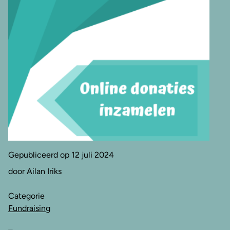
Gepubliceerd op 12 juli 2024
door Ailan Iriks
Categorie
Fundraising