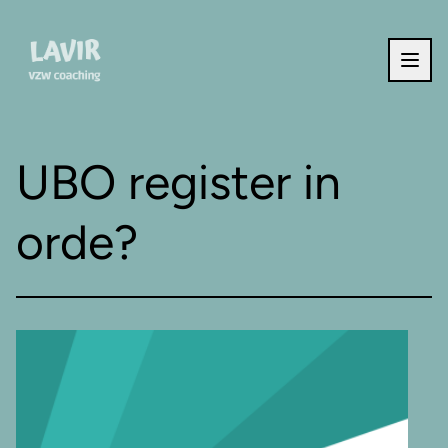
Ga naar de inhoud
UBO register in
orde?