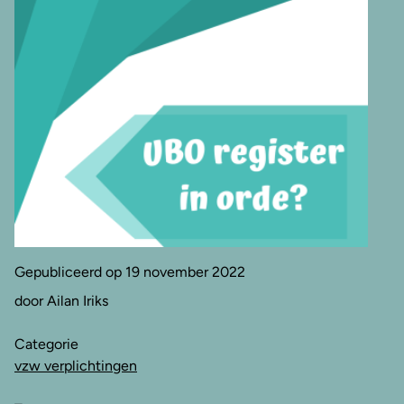
Gepubliceerd op 19 november 2022
door Ailan Iriks
Categorie
vzw verplichtingen